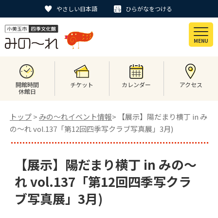
やさしい日本語
ひらがなをつける
MENU
開館時間
チケット
カレンダー
アクセス
休館日
トップ
>
みの〜れイベント情報
> 【展示】陽だまり横丁 in み
の～れ vol.137「第12回四季写クラブ写真展」3月)
【展示】陽だまり横丁 in みの～
れ vol.137「第12回四季写クラ
ブ写真展」3月)