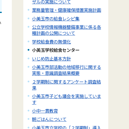
ザルの実施について
業務量管理・健康確保措置実施計画
小美玉市の給食レシピ集
い
公立学校情報機器整備事業に係る各
種計画の公開について
学校給食費の無償化
小美玉学校給食センター
いじめ防止基本方針
小美玉市部活動の地域移行に関する
実態・意識調査結果概要
２学期制に関するアンケート調査結
果
小美玉市子ども議会を実施していま
す
小中一貫教育
朝ごはんについて
小美玉市立学校の「２学期制」導入