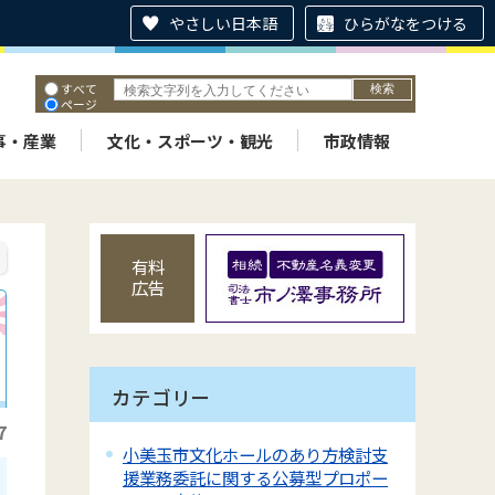
やさしい日本語
ひらがなをつける
すべて
ページ
PDF
ID
事・産業
文化・スポーツ・観光
市政情報
有料
広告
カテゴリー
7
小美玉市文化ホールのあり方検討支
援業務委託に関する公募型プロポー