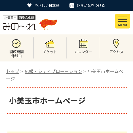
やさしい日本語
ひらがなをつける
MENU
開館時間
チケット
カレンダー
アクセス
休館日
トップ
>
広報・シティプロモーション
> 小美玉市ホームペ
ージ
小美玉市ホームページ