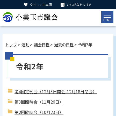
やさしい日本語
ひらがなをつける
トップ
>
活動
>
議会日程
>
過去の日程
> 令和2年
令和2年
第4回定例会（12月3日開会-12月18日閉会）
第3回臨時会（11月26日）
第2回臨時会（10月23日）