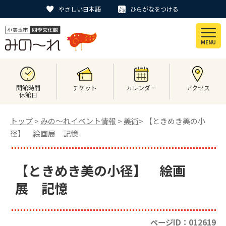
やさしい日本語
ひらがなをつける
MENU
開館時間
チケット
カレンダー
アクセス
休館日
トップ
>
みの〜れイベント情報
>
美術
> 【ときめき美の小
径】 絵画展 記憶
【ときめき美の小径】 絵画
展 記憶
ページID：012619