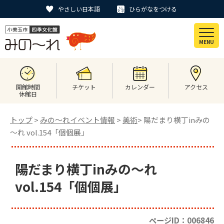
やさしい日本語
ひらがなをつける
MENU
開館時間
チケット
カレンダー
アクセス
休館日
トップ
>
みの〜れイベント情報
>
美術
> 陽だまり横丁inみの
～れ vol.154「個個展」
陽だまり横丁inみの～れ
vol.154「個個展」
ページID：006846