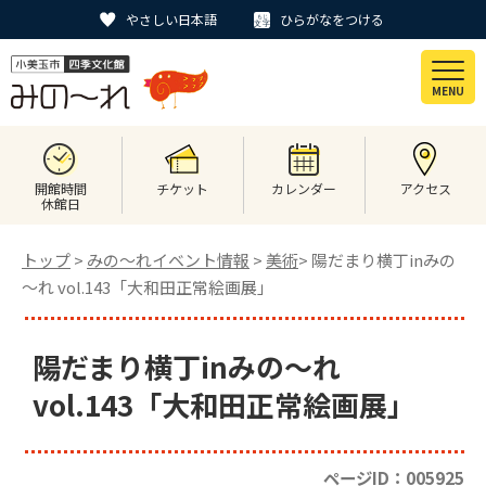
やさしい日本語
ひらがなをつける
MENU
開館時間
チケット
カレンダー
アクセス
休館日
トップ
>
みの〜れイベント情報
>
美術
> 陽だまり横丁inみの
～れ vol.143「大和田正常絵画展」
陽だまり横丁inみの～れ
vol.143「大和田正常絵画展」
ページID：005925