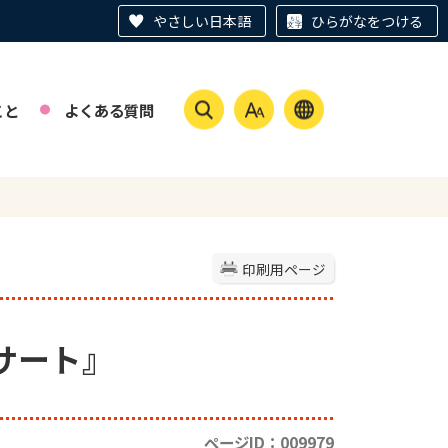
やさしい日本語
ひらがなをつける
こと
よくある質問
印刷用ページ
ンサート』
ページID：009979