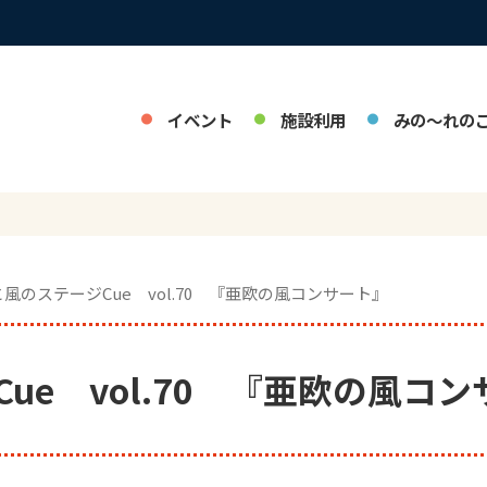
イベント
施設利用
みの～れの
と風のステージCue vol.70 『亜欧の風コンサート』
ue vol.70 『亜欧の風コ