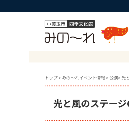
トップ
>
みの〜れイベント情報
>
公演
> 光
光と風のステージC