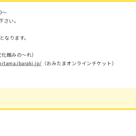
0～
下さい。
みとなります。
四季文化館みの～れ）
mitama.ibaraki.jp/
（おみたまオンラインチケット）