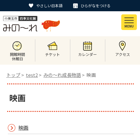
やさしい日本語
ひらがなをつける
MENU
開館時間
チケット
カレンダー
アクセス
休館日
トップ
>
test2
>
みの〜れ成長物語
> 映画
映画
映画