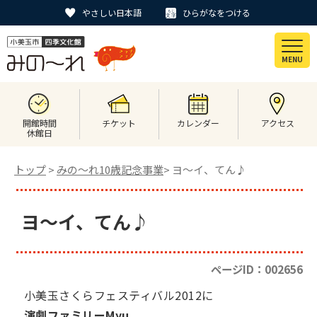
やさしい日本語
ひらがなをつける
MENU
開館時間
チケット
カレンダー
アクセス
休館日
トップ
>
みの〜れ10歳記念事業
> ヨ～イ、てん♪
ヨ～イ、てん♪
ページID：002656
小美玉さくらフェスティバル2012に
演劇ファミリーMyu