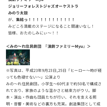
ジョリーフォレストジャズオーケストラ
みのり太鼓
が、
集結っ！！！！！！！！！！！！
みどころ満載のステージになること間違いなし！
皆様、おたのしみにぃ～！！
＜みの～れ住民劇団 『演劇ファミリーMyu』＞
※写真は、平成23年9月23日,25日「ヒーロー～時が経
っても色褪せない～」公演より
みの～れ住民劇団。小学生～60代まで約50名で構成さ
れており、家族のような温かさと結束力がウリ。脚
本・演出・作曲も団員たちが行い、それを支える照
明・音響・美術などの裏方も充実。創造集団として成