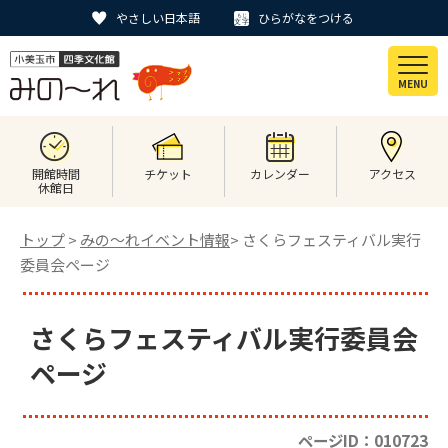
やさしい日本語
ひらがなをつける
MENU
開館時間
チケット
カレンダー
アクセス
休館日
トップ
>
みの〜れイベント情報
> さくらフェスティバル実行
委員会ページ
さくらフェスティバル実行委員会
ページ
ページID：010723