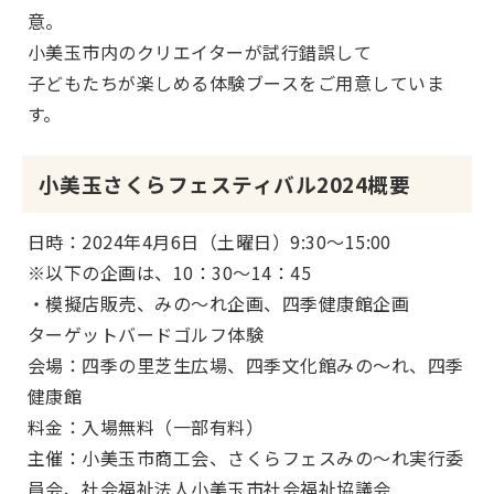
意。
小美玉市内のクリエイターが試行錯誤して
子どもたちが楽しめる体験ブースをご用意していま
す。
小美玉さくらフェスティバル2024概要
日時：2024年4月6日（土曜日）9
:
30～15
:
00
※以下の企画は、10：30～14：45
・模擬店販売、みの～れ企画、四季健康館企画
ターゲットバードゴルフ体験
会場：四季の里芝生広場、四季文化館みの～れ、四季
健康館
料金：入場無料（一部有料）
主催：小美玉市商工会、さくらフェスみの～れ実行委
員会、社会福祉法人小美玉市社会福祉協議会