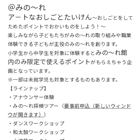
＠みの～れ
ア－トなおしごとたいけん
～おしごとをして
ためたポイントでおかいものをしよう！～
楽しみながら子どもたちがみの～れの取り組みや職業
体験できる子どもが主役のみの～れを創ります。
みの～れ館
小学生から中学生を対象に体験すると
内のみ限定で使えるポイント
がもらえちゃう企
画となっています。
※一部は未就学児も対象とするものもあります。
【ラインナップ】
・アナウンサー体験
・みの～れ探検ツアー（
要事前申込（新しいウィンド
ウが開きます）
）
・ダンスワークショップ
・和太鼓ワークショップ