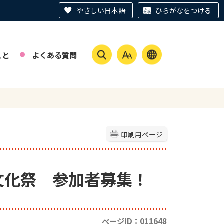
やさしい日本語
ひらがなをつける
こと
よくある質問
印刷用ページ
民文化祭 参加者募集！
ページID：011648