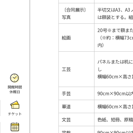
〔合同展示〕
半切又はA3、A
写真
は額装とする。組
20号※まで額ま
絵画
（※約：横幅73c
内）
パネルまたは机に
工芸
し
横幅60cm×高さ
開館時間
休館日
手芸
90cm×90cm以
華道
横幅60cm×高さ
チケット
文芸
色紙、短冊、原稿
盆栽
90cm×90cm以