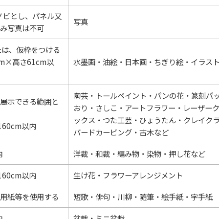
3ノビとし、パネル又
写真
み写真は不可
たは、仮枠をつける
m×高さ61cm以
水墨画・油絵・日本画・ちぎり絵・イラス
陶芸・トールペイント・パンの花・篆刻パ
展示できる範囲と
おり・さしこ・アートフラワー・レーザー
ックス・つた工芸・ひょうたん・クレイク
160cm以内
バードカービング・古木など
内
洋裁・和裁・編み物・染物・押し花など
160cm以内
生け花・フラワーアレンジメント
用紙等を使用する
短歌・俳句・川柳・随筆・絵手紙・字手紙
内
盆栽・ミニ盆栽