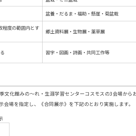
盆養・だるま・福助・懸崖・菊盆栽
枚程度の範囲内とす
郷土資料展・生物展・薬草展
る
習字・図画・詩画・共同工作等
季文化館みの～れ・生涯学習センターコスモスの3会場から
示会場を指定し、《合同展示》を下記のとおり実施します。
示