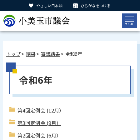
やさしい日本語
ひらがなをつける
トップ
>
結果
>
審議結果
> 令和6年
令和6年
第4回定例会 (12月）
第3回定例会 (9月）
第2回定例会 (6月）