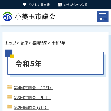
やさしい日本語
ひらがなをつける
トップ
>
結果
>
審議結果
> 令和5年
令和5年
第4回定例会 （12月）
第3回定例会 （9月）
第2回臨時会 (7月）