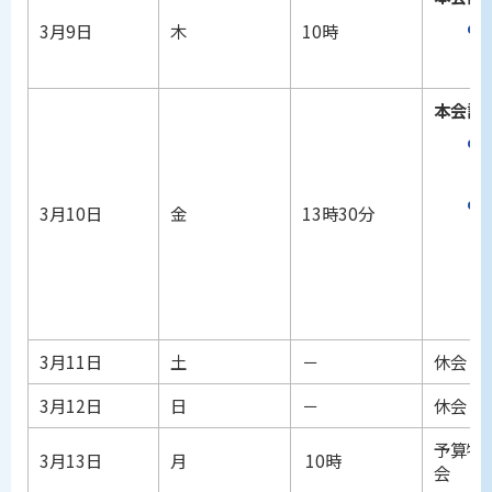
3月9日
木
10時
本会議
3月10日
金
13時30分
3月11日
土
－
休会
3月12日
日
－
休会
予算特
3月13日
月
10時
会