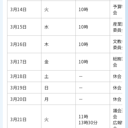
予算特
3月14日
火
10時
会
産業建
3月15日
水
10時
委員会
文教福
3月16日
木
10時
委員会
総務常
3月17日
金
10時
会
3月18日
土
－
休会
3月19日
日
－
休会
3月20日
月
－
休会
議会運
11時
会
3月21日
火
13時30分
広報特