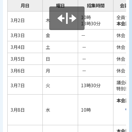
月日
曜日
招集時間
会議
10時
全員協
3月2日
木
13時30分
本会議
3月3日
金
－
休会
3月4日
土
－
休会
3月5日
日
－
休会
3月6日
月
－
休会
議会改
3月7日
火
13時30分
特別委
本会議
3月8日
水
10時
本会議