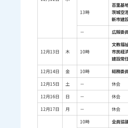
百里基
13時
茨城空
新市建
－
広報委
文教福
12月13日
木
10時
市民経
建設常
12月14日
金
10時
総務委
12月15日
土
－
休会
12月16日
日
－
休会
12月17日
月
－
休会
10時
全員協