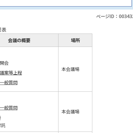
ページID：00343
程表
会議の概要
場所
開会
本会議場
議案等上程
一般質問
一般質問
本会議場
疑
付託