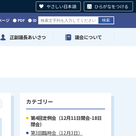
やさしい日本語
ひらがなをつける
ページ
PDF
ID
正副議長あいさつ
議会について
カテゴリー
第4回定例会（12月11日開会-18日
閉会）
第3回臨時会（12月3日）