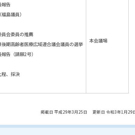
長報告
（福島議員）
委員会委員の推薦
本会議場
県後期高齢者医療広域連合議会議員の選挙
長報告（請願2号）
上程、採決
掲載日 平成29年3月25日
更新日 令和3年1月29