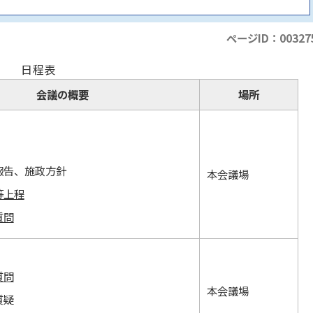
ページID：00327
日程表
会議の概要
場所
報告、施政方針
本会議場
等上程
質問
質問
本会議場
質疑