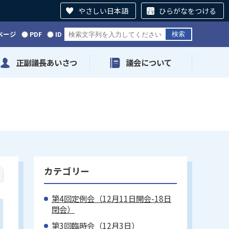
やさしい日本語
ひらがなをつける
ページ
PDF
ID
正副議長あいさつ
議会について
カテゴリー
第4回定例会（12月11日開会-18日
閉会）
第3回臨時会（12月3日）