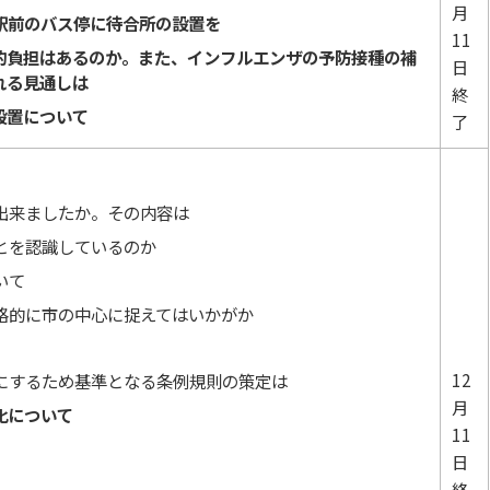
月
駅前のバス停に待合所の設置を
11
的負担はあるのか。また、インフルエンザの予防接種の補
日
れる見通しは
終
設置について
了
出来ましたか。その内容は
とを認識しているのか
いて
格的に市の中心に捉えてはいかがか
12
にするため基準となる条例規則の策定は
月
化について
11
日
終