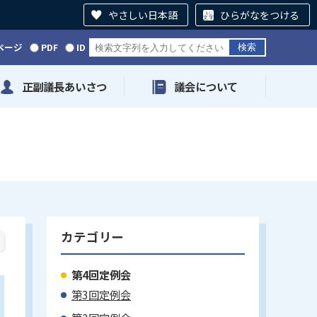
やさしい日本語
ひらがなをつける
ページ
PDF
ID
正副議長あいさつ
議会について
カテゴリー
第4回定例会
第3回定例会