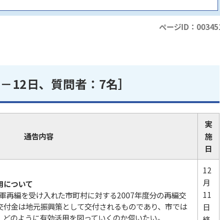
ページID：00345
1－12日、質問者：7名］
実
通告内容
施
日
12
月
用について
11
米軍再編を受け入れた市町村に対する2007年度分の再編交
交付金は地元振興策として交付されるものであり、市では
日
、どのように有効活用を図っていくのか伺いたい。
終