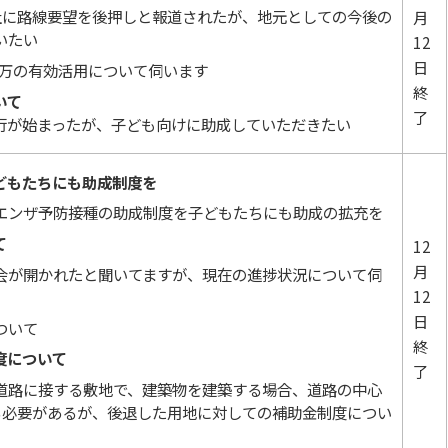
社に路線要望を後押しと報道されたが、地元としての今後の
月
いたい
12
日
00万の有効活用について伺います
終
いて
了
行が始まったが、子ども向けに助成していただきたい
どもたちにも助成制度を
エンザ予防接種の助成制度を子どもたちにも助成の拡充を
て
12
月
会が開かれたと聞いてますが、現在の進捗状況について伺
12
日
ついて
終
度について
了
道路に接する敷地で、建築物を建築する場合、道路の中心
る必要があるが、後退した用地に対しての補助金制度につい