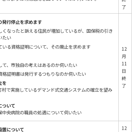
了
の発行停止を求めます
しくなったと訴える住民が増加しているが、国保税の引き
いたい
ている資格証明について、その廃止を求めます
12
月
11
して、市独自の考えはあるのか伺いたい
日
資格証明書は発行するつもりなのか伺いたい
終
立を
了
町村で実施しているデマンド式交通システムの確立を望み
について
保中央病院の職員の処遇について伺いたい
12
設置について