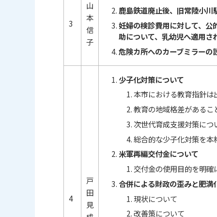
山
鹿島鉄道廃止後、旧常陸小川
本
3
妊婦の検診費用に対して、公
信
助について、乳幼児へ適用さ
子
危険カ所へのカーブミラーの
少子化対策について
本市における教育指針は
教育の地域格差があるこ
次世代育成支援対策につ
総合的な少子化対策を本
米軍再編交付金について
交付金の使用目的を明確
戸
合併による財政の歪みと肥満
田
4
現状について
見
改善策について
成