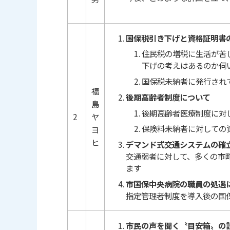
国保税引き下げと資格証明書
住民税の増税に生活が苦
下げの考えはあるのか伺
国保税未納者に発行され
福
後期高齢者制度について
島
後期高齢者医療制度に対
2
ヤ
保険料未納者に対しての
ヨ
ヒ
デマンド式交通システムの確
交通弱者に対して、多くの市
ます
市国保中央病院の職員の処遇
指定管理者制度を導入後の国
市民の声を聞く〝目安箱〟の