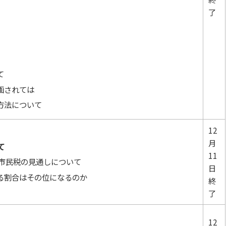
了
て
画されては
方法について
12
月
て
11
人市民税の見通しについて
日
る割合はその位になるのか
終
了
12