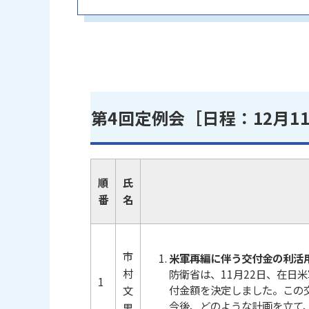
第4回定例会［日程：12月1
順
氏
番
名
市
米軍再編に伴う交付金の利活
村
防衛省は、11月22日、在日
1
付金額を決定しました。この
文
今後、どのような計画を立て
男