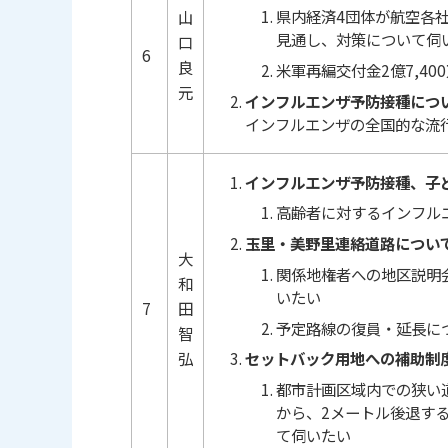
県内経済4団体が航空各
山
見通し、対策について伺
口
6
良
米軍再編交付金2億7,4
元
インフルエンザ予防接種につ
インフルエンザの全国的な流
インフルエンザ予防接種、子
高齢者に対するインフル
玉里・美野里連絡道路につい
大
関係地権者への地区説明
和
いたい
7
田
予定路線の復員・延長に
智
弘
セットバック用地への補助制
都市計画区域内での狭い
から、2メートル後退す
て伺いたい