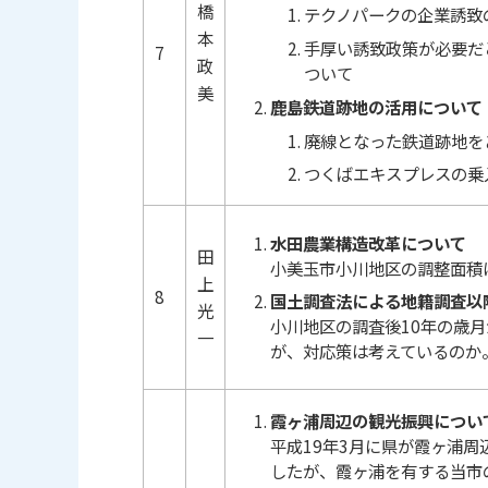
橋
テクノパークの企業誘致
本
手厚い誘致政策が必要だ
7
政
ついて
美
鹿島鉄道跡地の活用について
廃線となった鉄道跡地を
つくばエキスプレスの乗
水田農業構造改革について
田
小美玉市小川地区の調整面積
上
8
国土調査法による地籍調査以
光
小川地区の調査後10年の歳
一
が、対応策は考えているのか
霞ヶ浦周辺の観光振興につい
平成19年3月に県が霞ヶ浦
したが、霞ヶ浦を有する当市