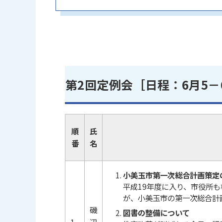
第2回定例会［日程：6月5－
順
氏
番
名
小美玉市第一次総合計画策定
平成19年度に入り、市役所
が、小美玉市の第一次総合計
磯
図書の整備について