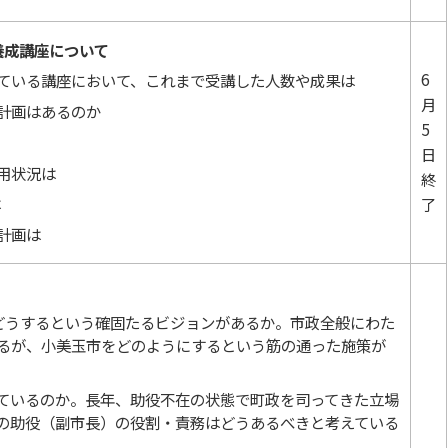
養成講座について
6
ている講座において、これまで受講した人数や成果は
月
計画はあるのか
5
日
用状況は
終
は
了
計画は
どうするという確固たるビジョンがあるか。市政全般にわた
るが、小美玉市をどのようにするという筋の通った施策が
ているのか。長年、助役不在の状態で町政を司ってきた立場
の助役（副市長）の役割・責務はどうあるべきと考えている