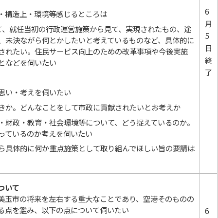
6
・構造上・環境等感じるところは
月
て、就任当初の行政運営施策から見て、実現されたもの、途
5
、未決ながら何とかしたいと考えているものなど、具体的に
日
されたい。住民サービス向上のための改革事項や今後実施
終
となどを伺いたい
了
思い・考えを伺いたい
きか。どんなことをして市政に貢献されたいとお考えか
・財政・教育・社会環境等について、どう捉えているのか。
っているのか考えを伺いたい
ら具体的に何か重点施策として取り組んでほしい旨の要請は
ついて
美玉市の将来を左右する重大なことであり、空港そのものの
る点を鑑み、以下の点について伺いたい
6