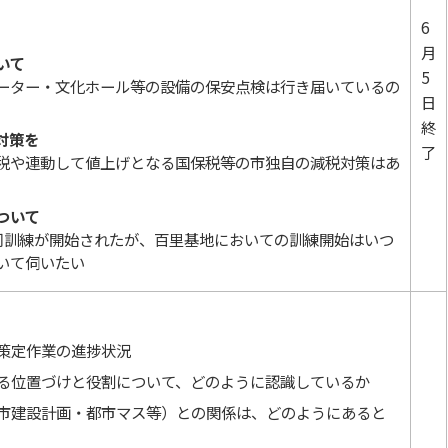
6
月
いて
5
ーター・文化ホール等の設備の保安点検は行き届いているの
日
終
対策を
了
税や連動して値上げとなる国保税等の市独自の減税対策はあ
ついて
同訓練が開始されたが、百里基地においての訓練開始はいつ
いて伺いたい
策定作業の進捗状況
る位置づけと役割について、どのように認識しているか
市建設計画・都市マス等）との関係は、どのようにあると