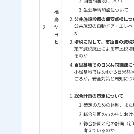
図書館施設について
生涯学習施設について
福
公共施設設備の保安点検につ
島
公共施設の自動ドア・エレベ
3
ヤ
か
ヨ
ヒ
増税に対して、市独自の減税
定率減税廃止による市民税増
るのか
百里基地での日米共同訓練に
小松基地では5月から日米共
ごろか。安全対策と周知につ
総合計画の策定について
策定のための体制、また
総合計画の市の中におけ
総合計画と他の計画（新
考えているのか