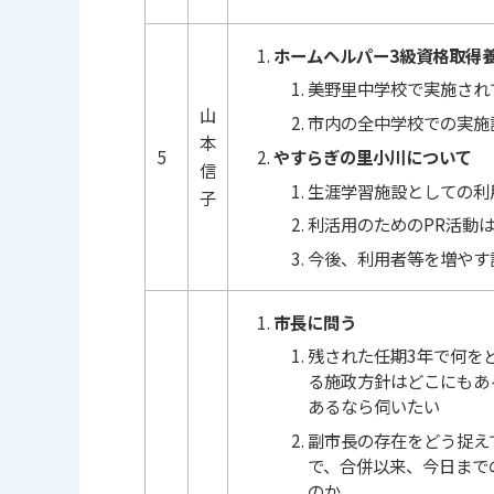
ホームヘルパー3級資格取得
美野里中学校で実施され
山
市内の全中学校での実施
本
やすらぎの里小川について
5
信
生涯学習施設としての利
子
利活用のためのPR活動
今後、利用者等を増やす
市長に問う
残された任期3年で何を
る施政方針はどこにもあ
あるなら伺いたい
副市長の存在をどう捉え
で、合併以来、今日まで
のか