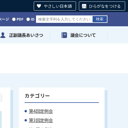
やさしい日本語
ひらがなをつける
ページ
PDF
ID
正副議長あいさつ
議会について
カテゴリー
第4回定例会
第3回定例会