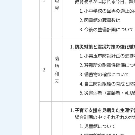
1
辺
教育改革が叫ばれる今日、課
隆
小中学校の図書の適正的
図書館の蔵書数は
今後の整備計画について
防災対策と震災対策の強化徹
小美玉市防災計画の進捗
菊
避難所の耐震性確保につ
地
2
和
備蓄物の確保について
夫
自主防災組織の育成と防
災害弱者（高齢者・乳幼
子育て支援を見据えた生涯学
総合計画の中でそれぞれの地
児童館について