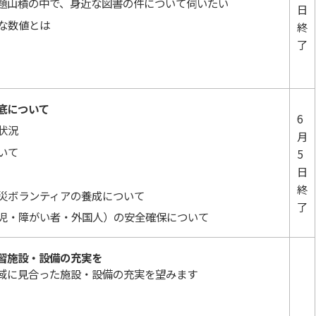
題山積の中で、身近な図書の件について伺いたい
日
な数値とは
終
了
底について
6
状況
月
いて
5
日
終
災ボランティアの養成について
了
児・障がい者・外国人）の安全確保について
習施設・設備の充実を
域に見合った施設・設備の充実を望みます