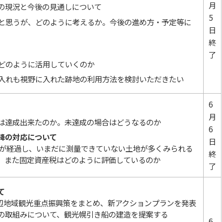
月
の現況と今後の見通しについて
5
と思うが、どのように考えるか。今後の進め方・予定等に
日
終
了
どのように活用していくのか
入れも視野に入れた跡地の利用方法を検討いただきたい
6
月
は達成出来たのか。未達成の場合はどうなるのか
6
降の対応について
日
月が経過し、いまだに測量できていない土地が多くみられる
終
。また固定資産税はどのように評価しているのか
了
て
周辺地域観光重点振興策をまとめ、新アクションプランを発表
の取組みについて、観光幌引き船の建造を提案する
6