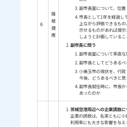
副市長室について、位置
篠
市長として1年を経過し
根
上ながら評価できるもの
6
捷
示せるものがあれば提示
應
しようと計画しているこ
副市長に問う
副市長室について率直な
副市長としてどうあるべ
小美玉市の現状を、行政
今後、どうあるべきと思
副市長就任時に、市長か
あったのか
茨城空港周辺への企業誘致に
企業の誘致は、名実ともに小
利用率にも大きな影響を与え