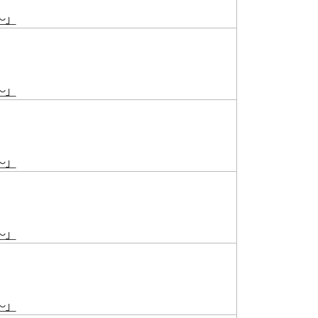
～」
～」
～」
～」
～」