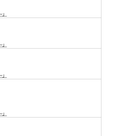
～」
～」
～」
～」