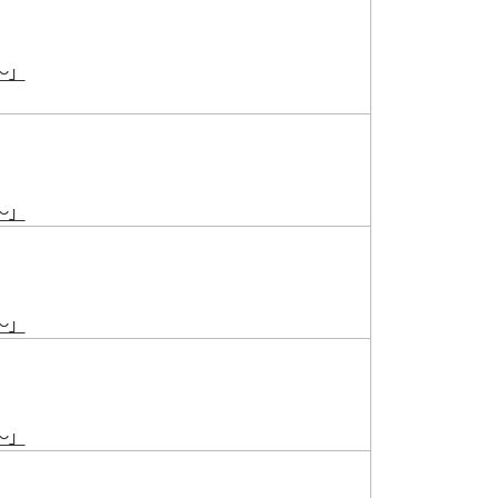
～」
～」
～」
～」