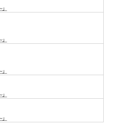
～」
～」
～」
～」
～」