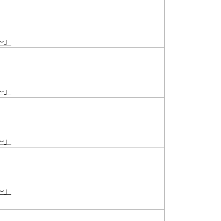
～」
～」
～」
～」