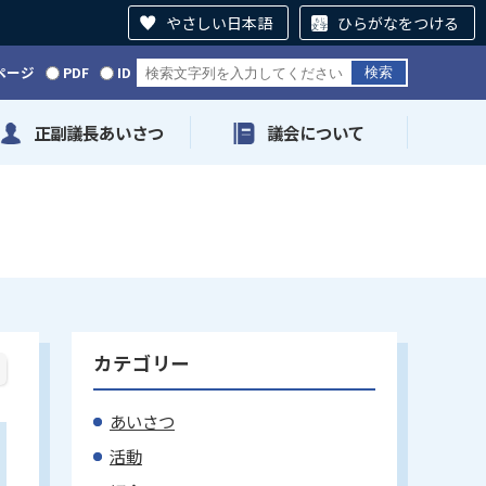
やさしい日本語
ひらがなをつける
ページ
PDF
ID
正副議長あいさつ
議会について
カテゴリー
あいさつ
活動