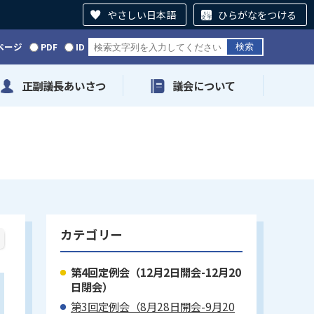
やさしい日本語
ひらがなをつける
ページ
PDF
ID
正副議長あいさつ
議会について
カテゴリー
第4回定例会（12月2日開会-12月20
日閉会）
第3回定例会（8月28日開会-9月20