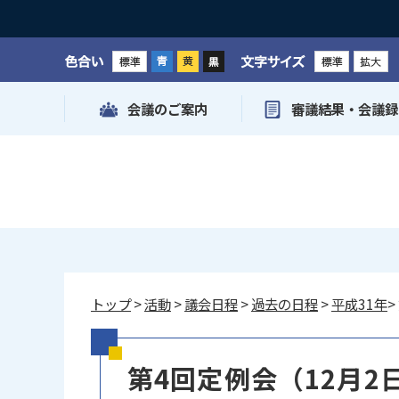
色合い
文字サイズ
会議のご案内
審議結果・会議録
トップ
>
活動
>
議会日程
>
過去の日程
>
平成31年
>
第4回定例会（12月2日